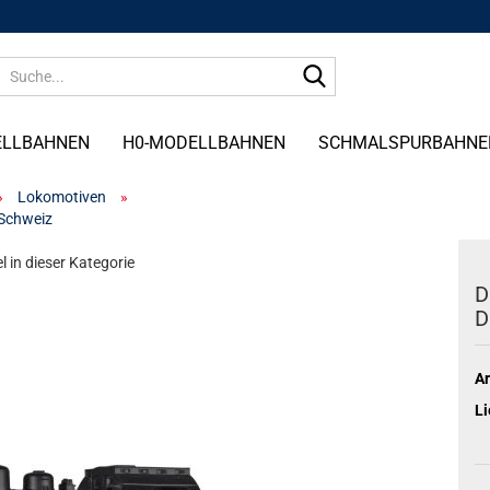
Suche...
ELLBAHNEN
H0-MODELLBAHNEN
SCHMALSPURBAHNE
»
Lokomotiven
»
Schweiz
l in dieser Kategorie
D
D
Ar
Li