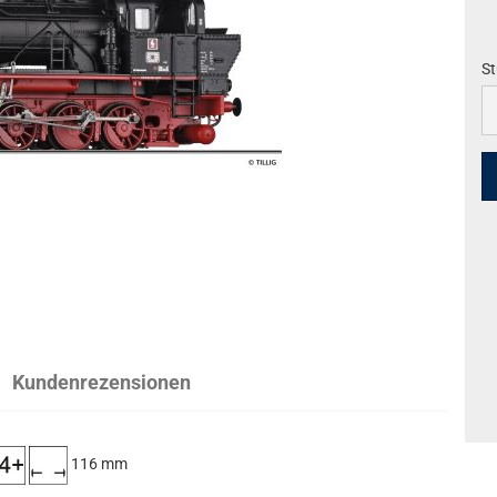
St
St
Kundenrezensionen
116 mm