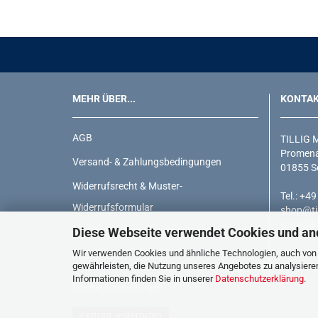
MEHR ÜBER...
KONTA
AGB
TILLIG 
Promena
Versand- & Zahlungsbedingungen
01855 S
Widerrufsrecht & Muster-
Tel.: +4
Widerrufsformular
shop@til
www.till
Diese Webseite verwendet Cookies und an
Privatsphäre und Datenschutz
Wir verwenden Cookies und ähnliche Technologien, auch von D
Impressum
gewährleisten, die Nutzung unseres Angebotes zu analysiere
Informationen finden Sie in unserer
Datenschutzerklärung
.
Cookie Einstellungen
Vertrag widerrufen