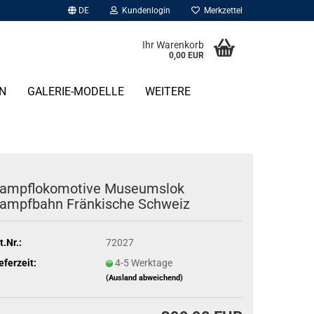
DE
Kundenlogin
Merkzettel
Ihr Warenkorb
0,00 EUR
N
GALERIE-MODELLE
WEITERE
ampflokomotive Museumslok
ampfbahn Fränkische Schweiz
t.Nr.:
72027
eferzeit:
4-5 Werktage
(Ausland abweichend)