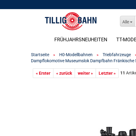
Alle
FRÜHJAHRSNEUHEITEN
TT-MOD
Startseite
»
H0-Modellbahnen
»
Triebfahrzeuge
Dampflokomotive Museumslok Dampfbahn Fränkische 
11
Artike
« Erster
« zurück
weiter »
Letzter »