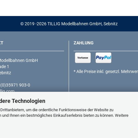
© 2019 -2026 TILLIG Modellbahnen GmbH, Sebnitz
KT
ZAHLUNG
Modellbahnen GmbH
de 1
* Alle Preise inkl. gesetzl. Mehrwe
ebnitz
9 (0)35971 903-0
lig.com
ig.com
dere Technologien
rittanbietern, um die ordentliche Funktionsweise der Website zu
n und Ihnen ein bestmögliches Einkaufserlebnis bieten zu können. Weitere