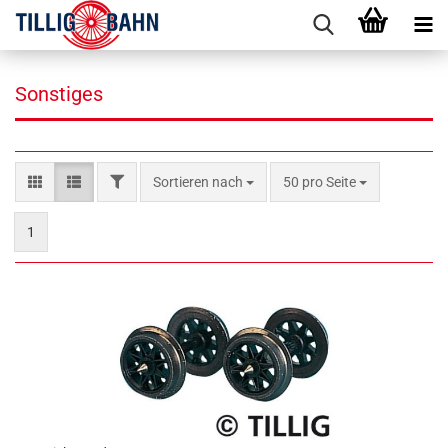
Sonstiges
FILTER
Sortieren nach
pro Seite
Sortieren nach
50 pro Seite
1