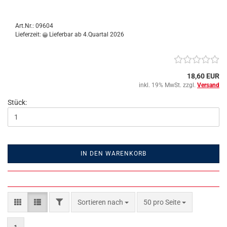
Art.Nr.: 09604
Lieferzeit:
Lieferbar ab 4.Quartal 2026
18,60 EUR
inkl. 19% MwSt. zzgl.
Versand
Stück:
IN DEN WARENKORB
FILTER
Sortieren nach
pro Seite
Sortieren nach
50 pro Seite