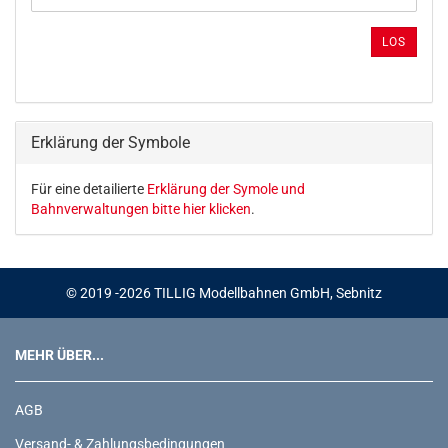
DIE
ARTIKELNUMMER
LOS
AUS
UNSEREM
KATALOG
EIN.
Erklärung der Symbole
Für eine detailierte
Erklärung der Symole und
Bahnverwaltungen bitte hier klicken
.
© 2019 -2026 TILLIG Modellbahnen GmbH, Sebnitz
MEHR ÜBER...
AGB
Versand- & Zahlungsbedingungen