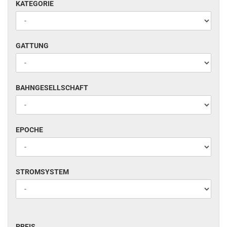
KATEGORIE
KATEGORIE
GATTUNG
GATTUNG
BAHNGESELLSCHAFT
BAHNGESELLSCHAFT
EPOCHE
EPOCHE
STROMSYSTEM
STROMSYSTEM
PREIS
PREIS