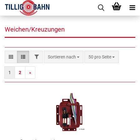
Weichen/Kreuzungen
FILTER
Sortieren nach
pro Seite
Sortieren nach
50 pro Seite
1
2
»