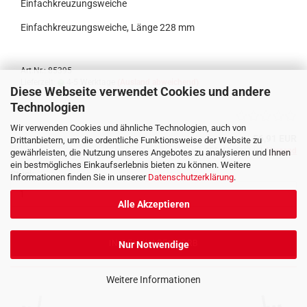
Einfachkreuzungsweiche
Einfachkreuzungsweiche, Länge 228 mm
Art.Nr.: 85395
Lieferzeit:
4-5 Werktage
(Ausland abweichend)
Diese Webseite verwendet Cookies und andere
Technologien
Wir verwenden Cookies und ähnliche Technologien, auch von
56,91 EUR
Drittanbietern, um die ordentliche Funktionsweise der Website zu
inkl. 19% MwSt. zzgl.
Versand
gewährleisten, die Nutzung unseres Angebotes zu analysieren und Ihnen
ein bestmögliches Einkaufserlebnis bieten zu können. Weitere
Stück:
Informationen finden Sie in unserer
Datenschutzerklärung
.
Alle Akzeptieren
IN DEN WARENKORB
Nur Notwendige
Weitere Informationen