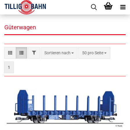
Güterwagen
FILTER
Sortieren nach
pro Seite
Sortieren nach
50 pro Seite
1