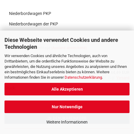
Niederbordwagen PKP
Niederbordwagen der PKP
Diese Webseite verwendet Cookies und andere
Art.Nr.: 18139
Technologien
Lieferzeit:
4-5 Werktage
(Ausland abweichend)
Wir verwenden Cookies und ähnliche Technologien, auch von
Drittanbietern, um die ordentliche Funktionsweise der Website zu
gewährleisten, die Nutzung unseres Angebotes zu analysieren und Ihnen
ein bestmögliches Einkaufserlebnis bieten zu können. Weitere
44,49 EUR
Informationen finden Sie in unserer
Datenschutzerklärung
.
inkl. 19% MwSt. zzgl.
Versand
Stück:
Alle Akzeptieren
Nur Notwendige
IN DEN WARENKORB
Weitere Informationen