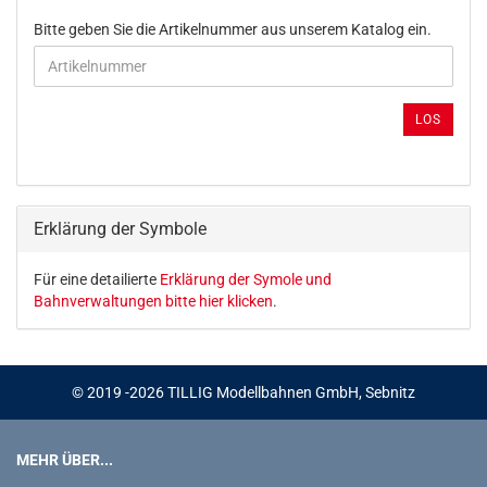
BITTE
Bitte geben Sie die Artikelnummer aus unserem Katalog ein.
GEBEN
SIE
DIE
ARTIKELNUMMER
LOS
AUS
UNSEREM
KATALOG
EIN.
Erklärung der Symbole
Für eine detailierte
Erklärung der Symole und
Bahnverwaltungen bitte hier klicken
.
© 2019 -2026 TILLIG Modellbahnen GmbH, Sebnitz
MEHR ÜBER...