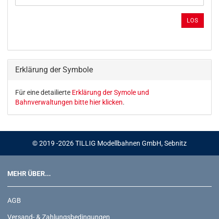
DIE
ARTIKELNUMMER
LOS
AUS
UNSEREM
KATALOG
EIN.
Erklärung der Symbole
Für eine detailierte
Erklärung der Symole und
Bahnverwaltungen bitte hier klicken
.
© 2019 -2026 TILLIG Modellbahnen GmbH, Sebnitz
MEHR ÜBER...
AGB
Versand- & Zahlungsbedingungen