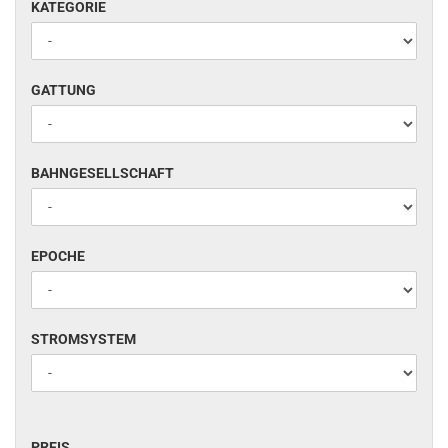
KATEGORIE
KATEGORIE
GATTUNG
GATTUNG
BAHNGESELLSCHAFT
BAHNGESELLSCHAFT
EPOCHE
EPOCHE
STROMSYSTEM
STROMSYSTEM
PREIS
PREIS