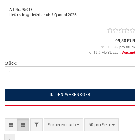
Art.Nr.: 95018
Lieferzeit:
Lieferbar ab 3.Quartal 2026
99,50 EUR
99,50 EUR pro Stück
inkl. 19% MwSt. zzgl.
Versand
Stück:
IN DEN WARENKORB
FILTER
Sortieren nach
pro Seite
Sortieren nach
50 pro Seite