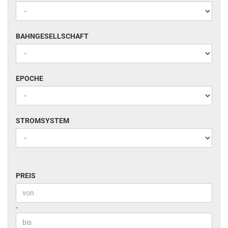
BAHNGESELLSCHAFT
BAHNGESELLSCHAFT
EPOCHE
EPOCHE
STROMSYSTEM
STROMSYSTEM
PREIS
PREIS
Preis bis
-