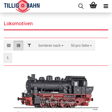
Lokomotiven
FILTER
Sortieren nach
pro Seite
Sortieren nach
50 pro Seite
1