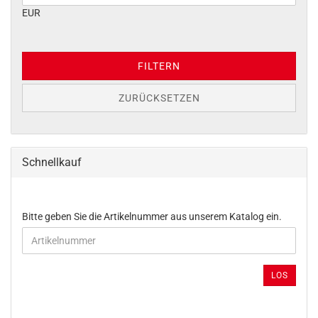
EUR
FILTERN
ZURÜCKSETZEN
Schnellkauf
BITTE
Bitte geben Sie die Artikelnummer aus unserem Katalog ein.
GEBEN
SIE
DIE
ARTIKELNUMMER
LOS
AUS
UNSEREM
KATALOG