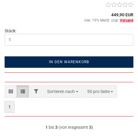
449,90 EUR
inkl. 19% MwSt. zzgl.
Versand
Stück:
IN DEN WARENKORB
FILTER
Sortieren nach
pro Seite
Sortieren nach
50 pro Seite
1
1
bis
3
(von insgesamt
3
)