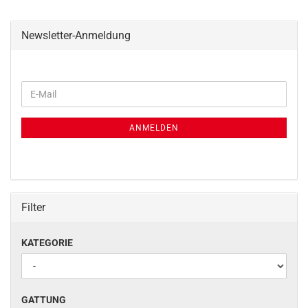
Newsletter-Anmeldung
WEITER
E-
ZUR
Mail
NEWSLETTER-
ANMELDUNG
ANMELDEN
Filter
KATEGORIE
KATEGORIE
GATTUNG
GATTUNG