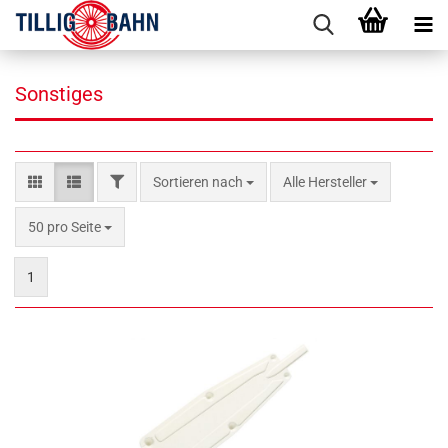
Sonstiges
FILTER
Sortieren nach
Sortieren nach
Alle Hersteller
pro Seite
50 pro Seite
1