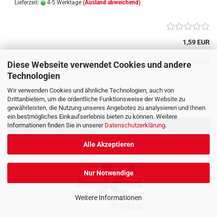
Lieferzeit:
4-5 Werktage
(Ausland abweichend)
1,59 EUR
1,59 EUR pro Stück
inkl. 19% MwSt. zzgl.
Versand
Diese Webseite verwendet Cookies und andere
Technologien
Stück:
Wir verwenden Cookies und ähnliche Technologien, auch von
Drittanbietern, um die ordentliche Funktionsweise der Website zu
gewährleisten, die Nutzung unseres Angebotes zu analysieren und Ihnen
ein bestmögliches Einkaufserlebnis bieten zu können. Weitere
Informationen finden Sie in unserer
Datenschutzerklärung
.
IN DEN WARENKORB
Alle Akzeptieren
Nur Notwendige
Weitere Informationen