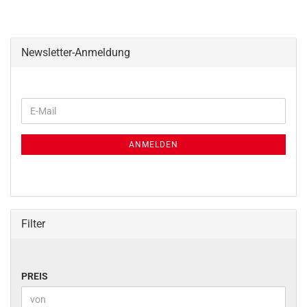
Newsletter-Anmeldung
WEITER
E-
ZUR
Mail
NEWSLETTER-
ANMELDUNG
ANMELDEN
Filter
PREIS
PREIS
Preis bis