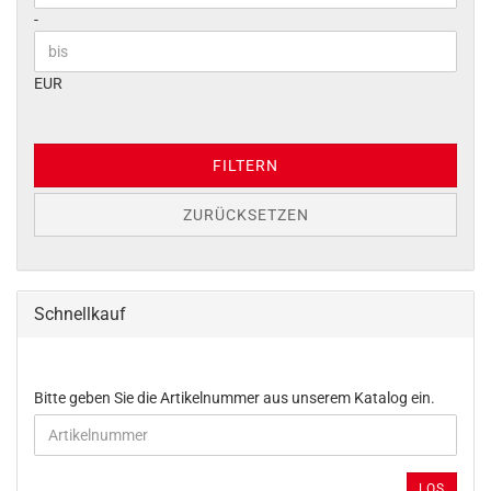
-
EUR
FILTERN
ZURÜCKSETZEN
Schnellkauf
BITTE
Bitte geben Sie die Artikelnummer aus unserem Katalog ein.
GEBEN
SIE
DIE
ARTIKELNUMMER
LOS