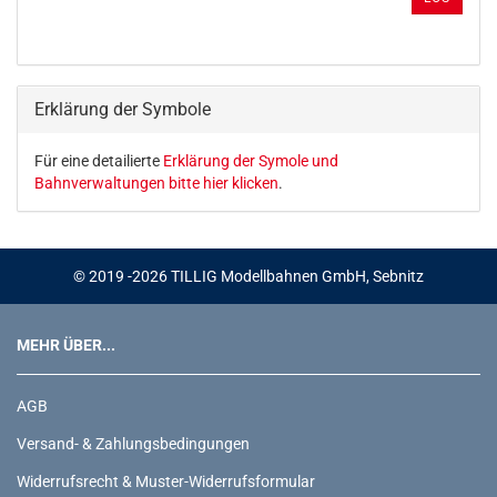
AUS
UNSEREM
KATALOG
EIN.
Erklärung der Symbole
Für eine detailierte
Erklärung der Symole und
Bahnverwaltungen bitte hier klicken
.
© 2019 -2026 TILLIG Modellbahnen GmbH, Sebnitz
MEHR ÜBER...
AGB
Versand- & Zahlungsbedingungen
Widerrufsrecht & Muster-Widerrufsformular