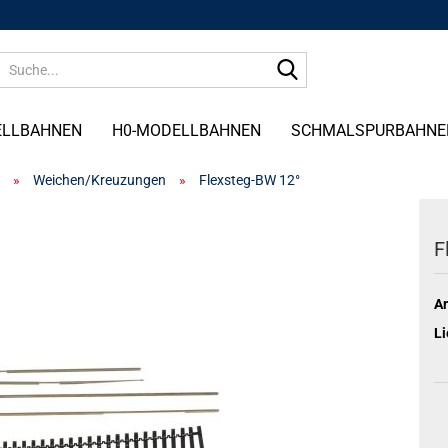
Suche...
ELLBAHNEN
H0-MODELLBAHNEN
SCHMALSPURBAHNE
»
Weichen/Kreuzungen
»
Flexsteg-BW 12°
F
Ar
Li