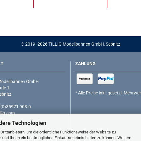
© 2019 -2026 TILLIG Modellbahnen GmbH, Sebnitz
KT
ZAHLUNG
Modellbahnen GmbH
de 1
* Alle Preise inkl. gesetzl. Mehrwe
ebnitz
9 (0)35971 903-0
lig.com
ig.com
dere Technologien
rittanbietern, um die ordentliche Funktionsweise der Website zu
n und Ihnen ein bestmögliches Einkaufserlebnis bieten zu können. Weitere