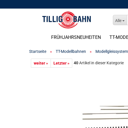
Alle
FRÜHJAHRSNEUHEITEN
TT-MOD
Startseite
»
TT-Modellbahnen
»
Modellgleissystem
40
Artikel in dieser Kategorie
weiter »
Letzter »