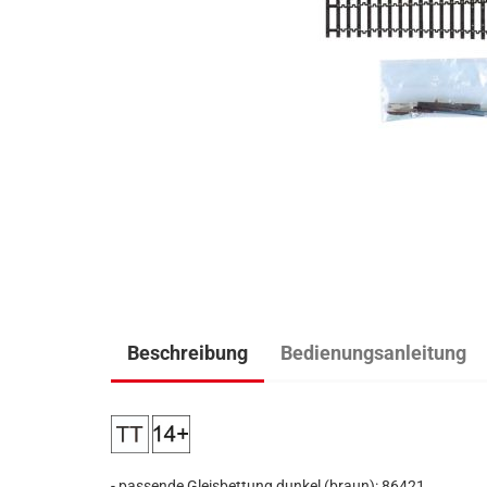
Beschreibung
Bedienungsanleitung
- passende Gleisbettung dunkel (braun): 86421