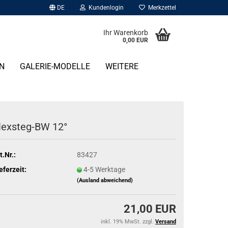
DE
Kundenlogin
Merkzettel
Ihr Warenkorb
0,00 EUR
N
GALERIE-MODELLE
WEITERE
lexsteg-BW 12°
t.Nr.:
83427
eferzeit:
4-5 Werktage
(Ausland abweichend)
21,00 EUR
inkl. 19% MwSt. zzgl.
Versand