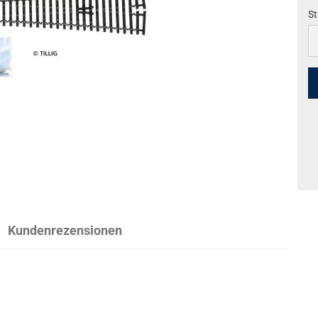
St
St
Kundenrezensionen