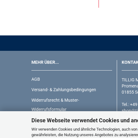
MEHR ÜBER...
KONTA
AGB
TILLIG 
Promena
Versand- & Zahlungsbedingungen
01855 S
Widerrufsrecht & Muster-
Tel.: +4
Widerrufsformular
shop@til
www.till
Diese Webseite verwendet Cookies und an
Privatsphäre und Datenschutz
Wir verwenden Cookies und ähnliche Technologien, auch von D
Impressum
gewährleisten, die Nutzung unseres Angebotes zu analysiere