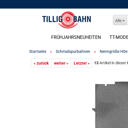
Alle
FRÜHJAHRSNEUHEITEN
TT-MOD
Startseite
»
Schmalspurbahnen
»
Nenngröße H0e
13
Artikel in dieser
« zurück
weiter »
Letzter »