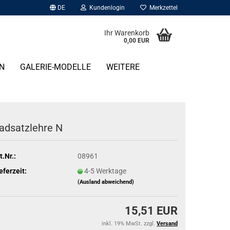
DE
Kundenlogin
Merkzettel
Ihr Warenkorb
0,00 EUR
N
GALERIE-MODELLE
WEITERE
adsatzlehre N
t.Nr.:
08961
eferzeit:
4-5 Werktage
(Ausland abweichend)
15,51 EUR
inkl. 19% MwSt. zzgl.
Versand