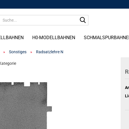
Suche...
ELLBAHNEN
H0-MODELLBAHNEN
SCHMALSPURBAHNE
»
Sonstiges
»
Radsatzlehre N
 Kategorie
R
Ar
Li