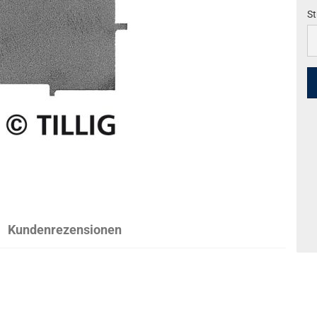
St
St
Kundenrezensionen