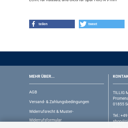
teilen
tweet
MEHR ÜBER...
KONTA
AGB
TILLIG 
Promena
Versand- & Zahlungsbedingungen
01855 S
Widerrufsrecht & Muster-
Tel.: +4
Widerrufsformular
shop@til
www.till