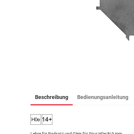
Beschreibung
Bedienungsanleitung
Lehre für Radsatz und Gleis für Spur H0e/N 9 mm