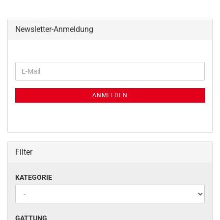
Newsletter-Anmeldung
WEITER
E-
ZUR
Mail
NEWSLETTER-
ANMELDUNG
ANMELDEN
Filter
KATEGORIE
KATEGORIE
GATTUNG
GATTUNG