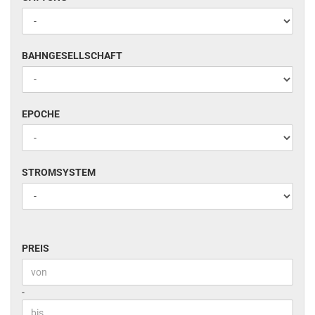
BAHNGESELLSCHAFT
BAHNGESELLSCHAFT
EPOCHE
EPOCHE
STROMSYSTEM
STROMSYSTEM
PREIS
PREIS
Preis bis
-