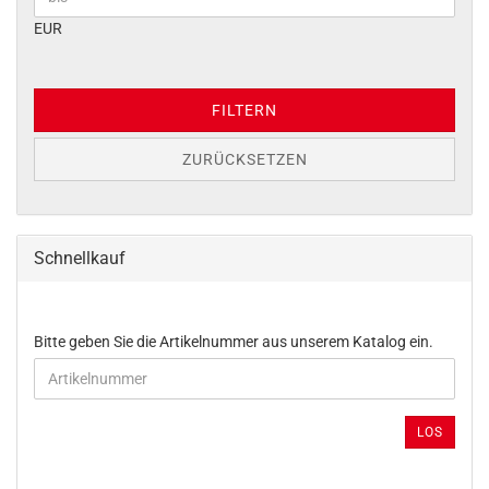
EUR
FILTERN
ZURÜCKSETZEN
Schnellkauf
BITTE
Bitte geben Sie die Artikelnummer aus unserem Katalog ein.
GEBEN
SIE
DIE
ARTIKELNUMMER
LOS
AUS
UNSEREM