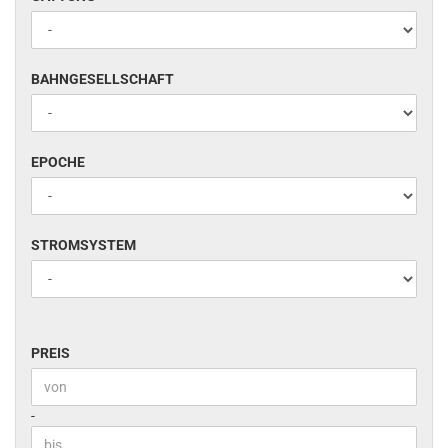
BAHNGESELLSCHAFT
BAHNGESELLSCHAFT
EPOCHE
EPOCHE
STROMSYSTEM
STROMSYSTEM
PREIS
PREIS
Preis bis
-