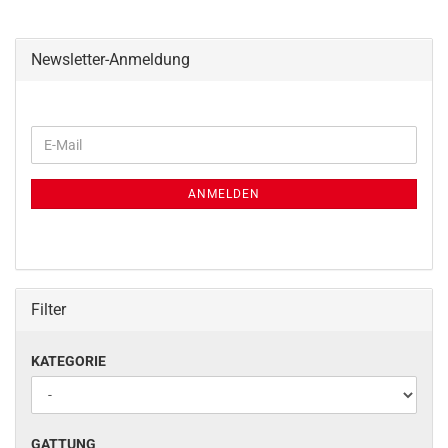
Newsletter-Anmeldung
WEITER
E-
ZUR
Mail
NEWSLETTER-
ANMELDUNG
ANMELDEN
Filter
KATEGORIE
KATEGORIE
GATTUNG
GATTUNG