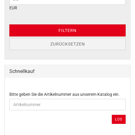
EUR
FILTERN
ZURÜCKSETZEN
Schnellkauf
BITTE
Bitte geben Sie die Artikelnummer aus unserem Katalog ein.
GEBEN
SIE
DIE
ARTIKELNUMMER
LOS
AUS
UNSEREM