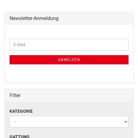
Newsletter-Anmeldung
WEITER
E-
ZUR
Mail
NEWSLETTER-
ANMELDUNG
ANMELDEN
Filter
KATEGORIE
KATEGORIE
GATTUNG
GATTUNG