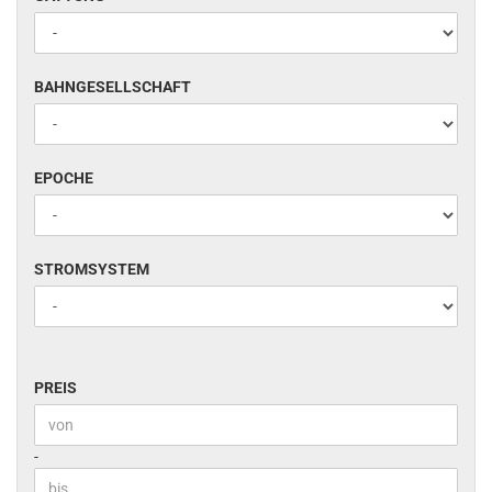
BAHNGESELLSCHAFT
BAHNGESELLSCHAFT
EPOCHE
EPOCHE
STROMSYSTEM
STROMSYSTEM
PREIS
PREIS
Preis bis
-