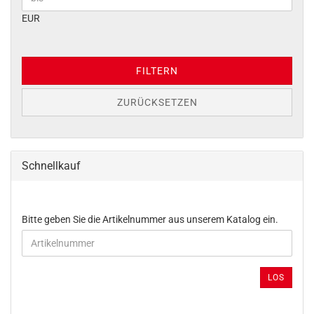
EUR
FILTERN
ZURÜCKSETZEN
Schnellkauf
BITTE
Bitte geben Sie die Artikelnummer aus unserem Katalog ein.
GEBEN
SIE
DIE
ARTIKELNUMMER
LOS
AUS
UNSEREM