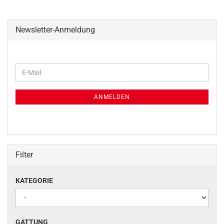
Newsletter-Anmeldung
WEITER
E-
ZUR
Mail
NEWSLETTER-
ANMELDUNG
ANMELDEN
Filter
KATEGORIE
KATEGORIE
GATTUNG
GATTUNG