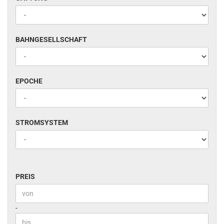
BAHNGESELLSCHAFT
BAHNGESELLSCHAFT
EPOCHE
EPOCHE
STROMSYSTEM
STROMSYSTEM
PREIS
PREIS
Preis bis
-