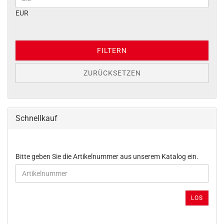
EUR
FILTERN
ZURÜCKSETZEN
Schnellkauf
BITTE
Bitte geben Sie die Artikelnummer aus unserem Katalog ein.
GEBEN
SIE
DIE
ARTIKELNUMMER
LOS
AUS
UNSEREM