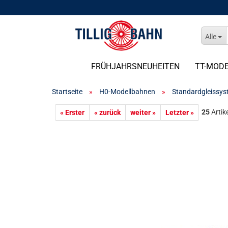
Alle
FRÜHJAHRSNEUHEITEN
TT-MOD
Startseite
»
H0-Modellbahnen
»
Standardgleissy
25
Artike
« Erster
« zurück
weiter »
Letzter »