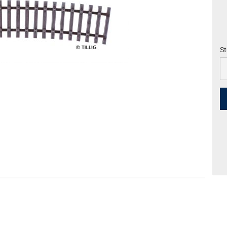
St
St