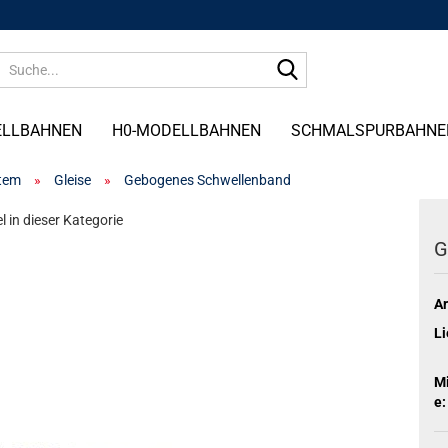
Suche...
ELLBAHNEN
H0-MODELLBAHNEN
SCHMALSPURBAHNE
stem
»
Gleise
»
Gebogenes Schwellenband
l in dieser Kategorie
G
Ar
Li
M
e: