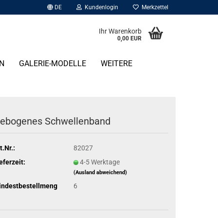
DE
Kundenlogin
Merkzettel
Ihr Warenkorb
0,00 EUR
N
GALERIE-MODELLE
WEITERE
ebogenes Schwellenband
t.Nr.:
82027
eferzeit:
4-5 Werktage
(Ausland abweichend)
indestbestellmeng
6