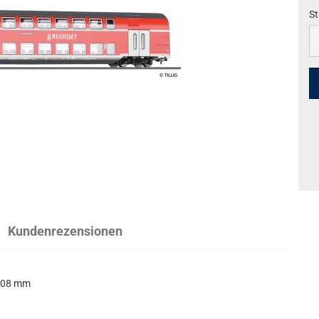
St
St
Kundenrezensionen
08 mm