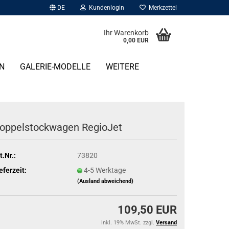
DE
Kundenlogin
Merkzettel
Ihr Warenkorb
0,00 EUR
N
GALERIE-MODELLE
WEITERE
oppelstockwagen RegioJet
t.Nr.:
73820
eferzeit:
4-5 Werktage
(Ausland abweichend)
109,50 EUR
inkl. 19% MwSt. zzgl.
Versand