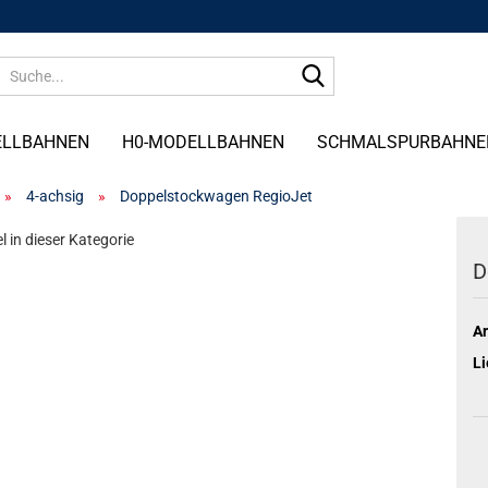
Suche...
ELLBAHNEN
H0-MODELLBAHNEN
SCHMALSPURBAHNE
»
4-achsig
»
Doppelstockwagen RegioJet
l in dieser Kategorie
D
Ar
Li