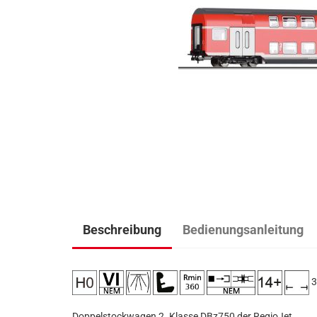
Beschreibung
Bedienungsanleitung
3
Doppelstockwagen 2. Klasse DBz750 der RegioJet