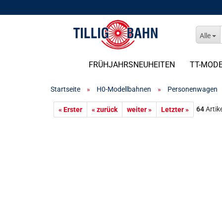
Alle
FRÜHJAHRSNEUHEITEN
TT-MOD
Startseite
»
H0-Modellbahnen
»
Personenwagen
64
Artike
« Erster
« zurück
weiter »
Letzter »