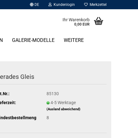
DE
Kundenlogin
Merkzettel
Ihr Warenkorb
0,00 EUR
N
GALERIE-MODELLE
WEITERE
erades Gleis
t.Nr.:
85130
eferzeit:
4-5 Werktage
(Ausland abweichend)
indestbestellmeng
8