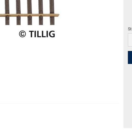
St
St