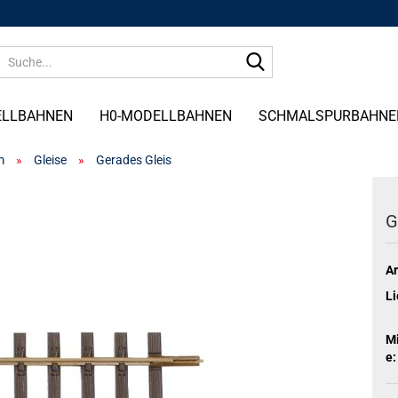
Suche...
ELLBAHNEN
H0-MODELLBAHNEN
SCHMALSPURBAHNE
m
»
Gleise
»
Gerades Gleis
G
Ar
Li
M
e: