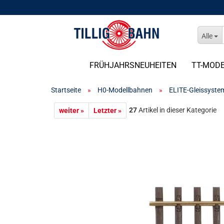
Alle
FRÜHJAHRSNEUHEITEN
TT-MOD
Startseite
»
H0-Modellbahnen
»
ELITE-Gleissyste
27
Artikel in dieser Kategorie
weiter »
Letzter »