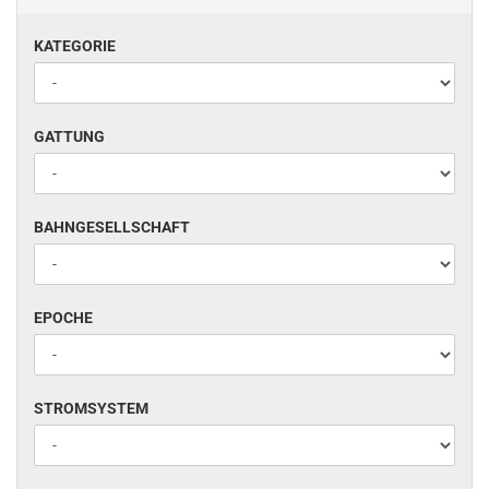
KATEGORIE
KATEGORIE
GATTUNG
GATTUNG
BAHNGESELLSCHAFT
BAHNGESELLSCHAFT
EPOCHE
EPOCHE
STROMSYSTEM
STROMSYSTEM