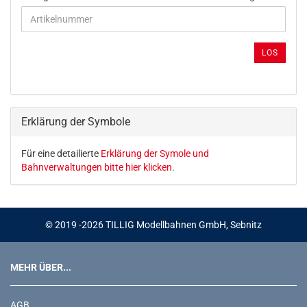
GEBEN
SIE
DIE
ARTIKELNUMMER
LOS
AUS
UNSEREM
KATALOG
EIN.
Erklärung der Symbole
Für eine detailierte
Erklärung der Symole und
Bahnverwaltungen bitte hier klicken
.
© 2019 -2026 TILLIG Modellbahnen GmbH, Sebnitz
MEHR ÜBER...
AGB