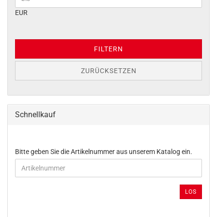
EUR
FILTERN
ZURÜCKSETZEN
Schnellkauf
BITTE
Bitte geben Sie die Artikelnummer aus unserem Katalog ein.
GEBEN
SIE
DIE
ARTIKELNUMMER
LOS
AUS
UNSEREM