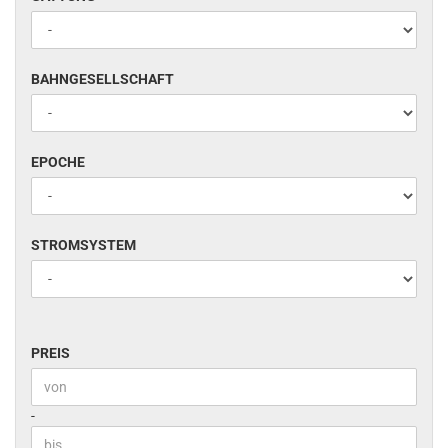
BAHNGESELLSCHAFT
BAHNGESELLSCHAFT
EPOCHE
EPOCHE
STROMSYSTEM
STROMSYSTEM
PREIS
PREIS
Preis bis
-