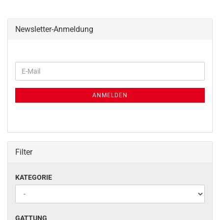
Newsletter-Anmeldung
WEITER
E-
ZUR
Mail
NEWSLETTER-
ANMELDUNG
ANMELDEN
Filter
KATEGORIE
KATEGORIE
GATTUNG
GATTUNG